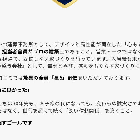
かつ建築事務所として、デザインと高性能が両立した「心あ
、
担当者全員がプロの建築士
であること。営業トークではな
な視点で、妥協しない家づくりを行っています。入居後も末
り添う会社』
として、幸せと喜び、感動をもたらす家づくりに
e口コミでは
驚異の全員「星5」評価
をいただいております。
当に良かった
」
たちは30年先も、お子様の代になっても、変わらぬ誠実さで
りではなく、世代を超えて続く「深い信頼関係」を築くこと。
指すゴールです