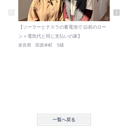
【ソーラーとテスラの蓄電池で 以前のロー
【以前住
ン＋電気代と同じ支払いの家】
はるかに
奈良県 田原本町 S様
奈良県 
一覧へ戻る