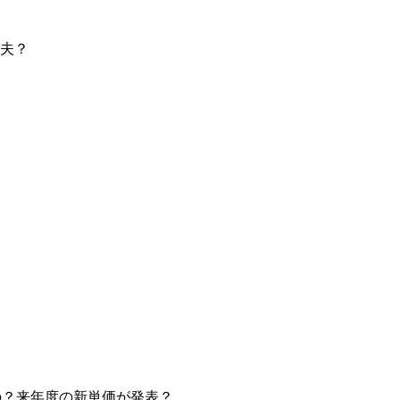
夫？
の？来年度の新単価が発表？