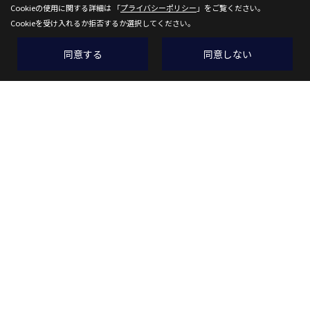
Cookieの使用に関する詳細は 「
プライバシーポリシー
」をご覧ください。
Cookieを受け入れるか拒否するか選択してください。
同意する
同意しない
株式会社 都建設
〒636-0247
奈良県磯城郡田原本町阪手23-7
TEL：
0744-32-7001
FAX：0744-32-6436
＜営業時間＞9:00～18:00
＜定休日＞毎週水曜日、木曜日
Copyright (c) 株式会社都建設. All Rights Reserved.
Produced by
ゴデスクリエイト