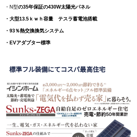
・N型
の35年保証の430W太陽光パネル
・大型13.5ｋｗｈ容量 テスラ蓄電池搭載
・93％熱交換換気システム
・EVアダプター標準
標準フル装備にてコスパ最高住宅