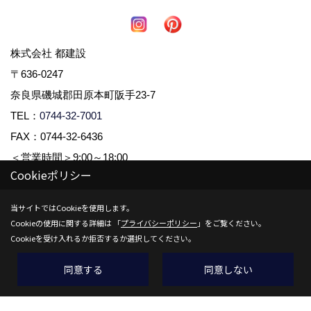
株式会社 都建設
〒636-0247
奈良県磯城郡田原本町阪手23-7
TEL：
0744-32-7001
FAX：0744-32-6436
＜営業時間＞9:00～18:00
Cookieポリシー
＜定休日＞毎週水曜日、木曜日
当サイトではCookieを使用します。
Cookieの使用に関する詳細は 「
プライバシーポリシー
」をご覧ください。
Copyright (c) 株式会社都建設. All Rights Reserved.
Cookieを受け入れるか拒否するか選択してください。
Produced by
ゴデスクリエイト
同意する
同意しない