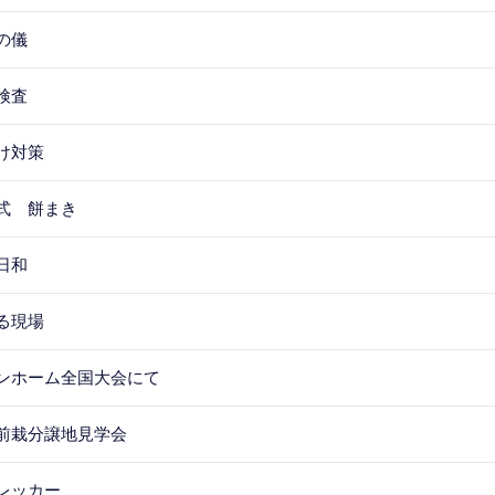
の儀
検査
け対策
式 餅まき
日和
る現場
ンホーム全国大会にて
前栽分譲地見学会
レッカー