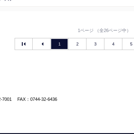
1ページ （全26ページ中）
1
2
3
4
5
2-7001
FAX：0744-32-6436