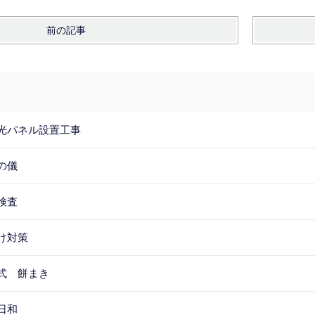
前の記事
光パネル設置工事
の儀
検査
け対策
式 餅まき
日和