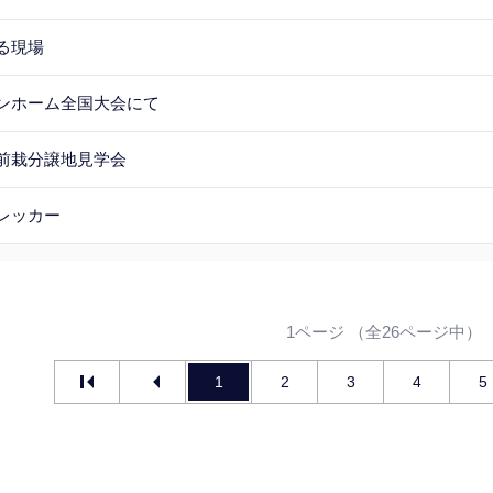
る現場
ンホーム全国大会にて
前栽分譲地見学会
レッカー
1ページ （全26ページ中）
1
2
3
4
5