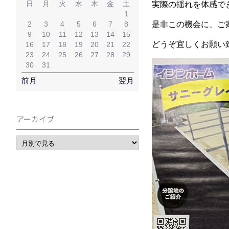
日
月
火
水
木
金
土
実際の揺れを体感で
1
2
3
4
5
6
7
8
是非この機会に、ご
9
10
11
12
13
14
15
どうぞ宜しくお願い
16
17
18
19
20
21
22
23
24
25
26
27
28
29
30
31
前月
翌月
アーカイブ