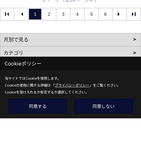
1
2
3
4
5
6
Cookieポリシー
当サイトではCookieを使用します。
株式会社 都建設
Cookieの使用に関する詳細は 「
プライバシーポリシー
」をご覧ください。
Cookieを受け入れるか拒否するか選択してください。
〒636-0247
奈良県磯城郡田原本町阪手23-7
同意する
同意しない
TEL：
0744-32-7001
FAX：0744-32-6436
＜営業時間＞9:00～18:00