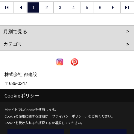
1
2
3
4
5
6
株式会社 都建設
〒636-0247
奈良県磯城郡田原本町阪手23-7
Cookieポリシー
TEL：
0744-32-7001
当サイトではCookieを使用します。
FAX：0744-32-6436
Cookieの使用に関する詳細は 「
プライバシーポリシー
」をご覧ください。
＜営業時間＞9:00～18:00
Cookieを受け入れるか拒否するか選択してください。
＜定休日＞毎週水曜日、木曜日