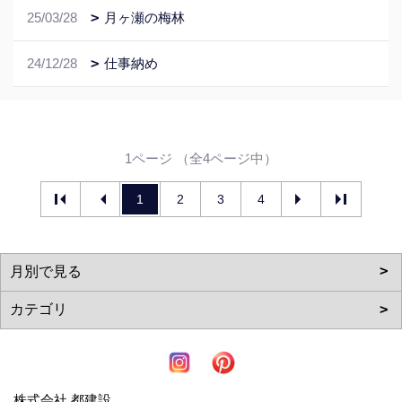
25/03/28
月ヶ瀬の梅林
24/12/28
仕事納め
1ページ （全4ページ中）
1
2
3
4
株式会社 都建設