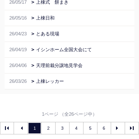
26/05/17
上棟式 餅まき
26/05/16
上棟日和
26/04/23
とある現場
26/04/19
イシンホーム全国大会にて
26/04/06
天理前栽分譲地見学会
26/03/26
上棟レッカー
1ページ （全26ページ中）
1
2
3
4
5
6