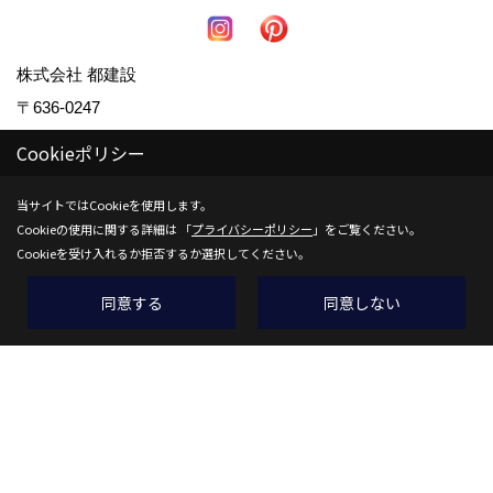
株式会社 都建設
〒636-0247
奈良県磯城郡田原本町阪手23-7
Cookieポリシー
TEL：
0744-32-7001
当サイトではCookieを使用します。
FAX：0744-32-6436
Cookieの使用に関する詳細は 「
プライバシーポリシー
」をご覧ください。
＜営業時間＞9:00～18:00
Cookieを受け入れるか拒否するか選択してください。
＜定休日＞毎週水曜日、木曜日
同意する
同意しない
Copyright (c) 株式会社都建設. All Rights Reserved.
Produced by
ゴデスクリエイト