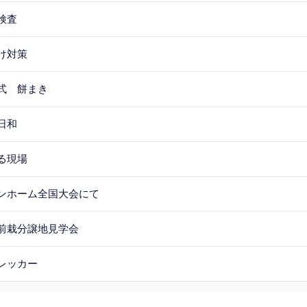
検査
け対策
式 餅まき
日和
る現場
ンホーム全国大会にて
前栽分譲地見学会
レッカー