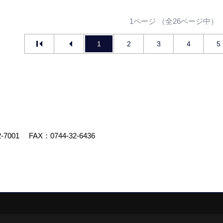
1ページ （全26ページ中）
1
2
3
4
5
2-7001
FAX：0744-32-6436
スクリエイト